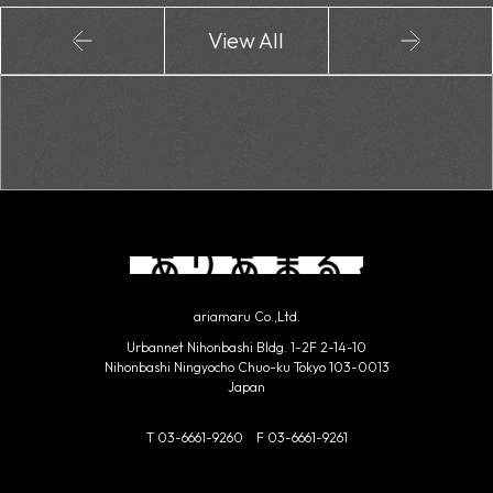
View All
ariamaru Co.,Ltd.
Urbannet Nihonbashi Bldg. 1-2F 2-14-10
Nihonbashi
Ningyocho Chuo-ku Tokyo 103-0013
Japan
T 03-6661-9260 F 03-6661-9261