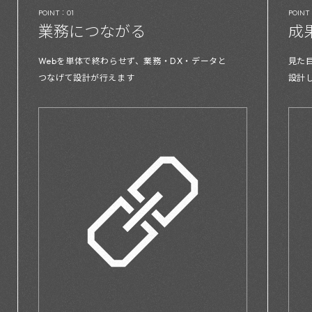
POINT：01
POINT
業務につながる
成
Webを単体で終わらせず、業務・DX・データと
見た
つなげて設計が行えます
設計