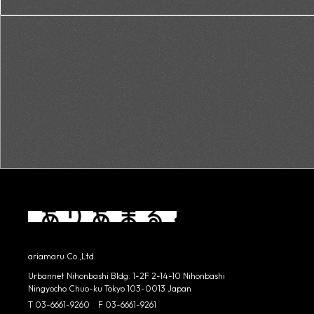
ariamaru Co.,Ltd.
Urbannet Nihonbashi Bldg. 1-2F 2-14-10
Nihonbashi
Ningyocho Chuo-ku Tokyo 103-0013
Japan
T 03-6661-9260 F 03-6661-9261