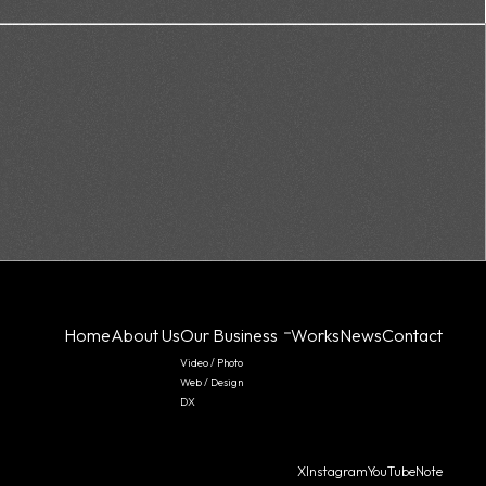
Home
About Us
Our Business
Works
News
Contact
Video / Photo
Web / Design
DX
X
Instagram
YouTube
Note