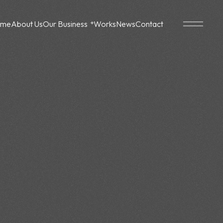
ome
About Us
Our Business
Works
News
Contact